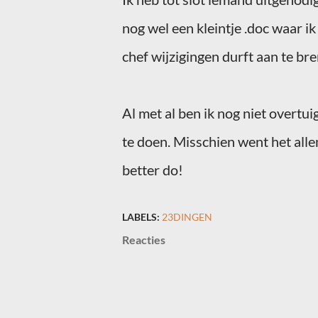
nog wel een kleintje .
doc
waar ik
chef wijzigingen durft aan te br
Al met al ben ik nog niet overtu
te doen. Misschien
went
het all
better
do!
LABELS:
23DINGEN
Reacties