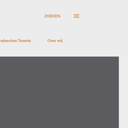
ZOEKEN
edesvlam Twente
Over mij