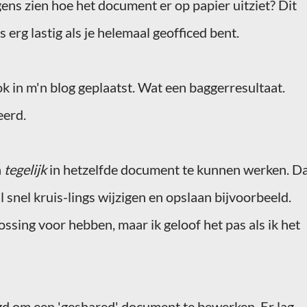
ens zien hoe het document er op papier uitziet? Dit
 erg lastig als je helemaal
geofficed
bent.
k in
m'n
blog geplaatst. Wat een baggerresultaat.
eerd.
n
tegelijk
in hetzelfde document te kunnen werken. D
l snel
kruis-lings
wijzigen en opslaan bijvoorbeeld.
ossing voor hebben, maar ik geloof het pas als ik het
gd om een '
geshared
' document te bewerken. Er lag