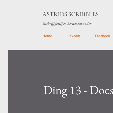
ASTRIDS SCRIBBLES
beschrijf jezelf en herlees een ander
Home
LinkedIn
Facebook
Ding 13 - Docs