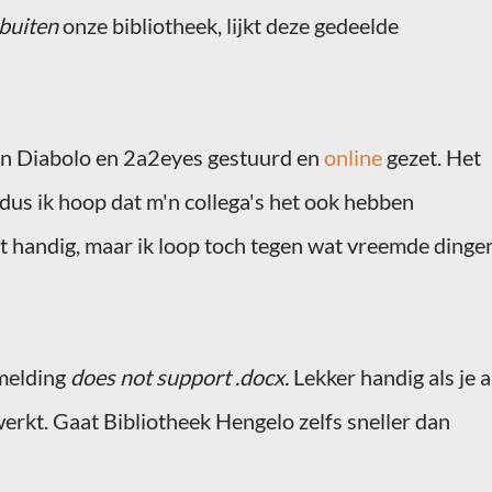
buiten
onze bibliotheek, lijkt deze gedeelde
n Diabolo en 2a2
eyes
gestuurd en
online
gezet. Het
 dus ik hoop dat
m'n
collega's het ook hebben
st handig, maar ik loop toch tegen wat vreemde dinge
 melding
does
not
support .
docx
.
Lekker handig als je a
werkt.
Gaat
Bibliotheek Hengelo zelfs sneller dan