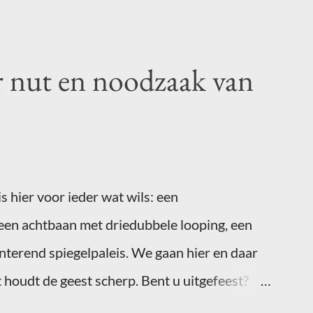
r nut en noodzaak van
s hier voor ieder wat wils: een
een achtbaan met driedubbele looping, een
nterend spiegelpaleis. We gaan hier en daar
 houdt de geest scherp. Bent u uitgefeest?
n blogpost over uw ervaringen in één of meer