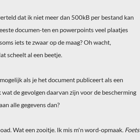
erteld dat ik niet meer dan 500
kB
per bestand kan
meeste
documen-ten
en
powerpoints
veel plaatjes
 soms iets te zwaar op de maag? Oh wacht,
dat scheelt al een beetje.
 mogelijk als je het document publiceert als een
jk wat de gevolgen daarvan zijn voor de bescherming
aan alle gegevens dan?
load
. Wat een zooitje. Ik mis
m'n
word-opmaak
.
Foets