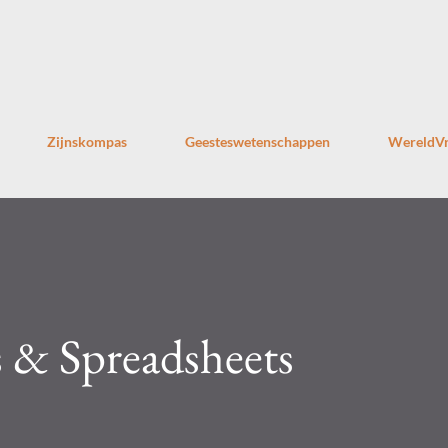
Doorgaan naar hoofdcontent
Zijnskompas
Geesteswetenschappen
WereldVr
 & Spreadsheets