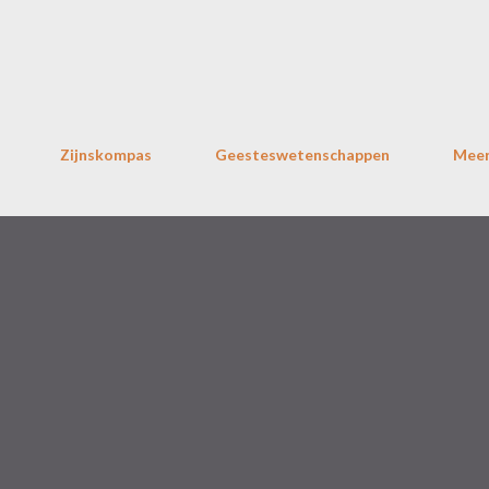
Doorgaan naar hoofdcontent
Zijnskompas
Geesteswetenschappen
Mee