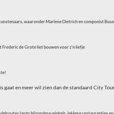
kunstenaars, waaronder Marlene Dietrich en componist Buso
 Frederic de Grote liet bouwen voor z'n liefje
ste!
s gaat en meer wil zien dan de standaard City Tour
delroutes langs bijzondere winkels, lekkere restaurantjes en