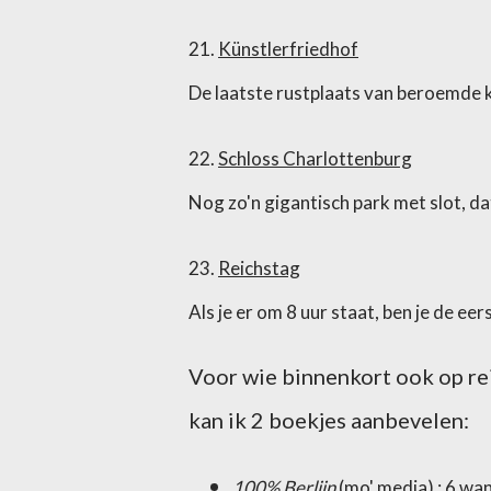
21.
Künstlerfriedhof
De laatste rustplaats van beroemde 
22.
Schloss Charlottenburg
Nog zo'n gigantisch park met slot, dat
23.
Reichstag
Als je er om 8 uur staat, ben je de eer
Voor wie binnenkort ook op rei
kan ik 2 boekjes aanbevelen:
100% Berlijn
(mo' media) ; 6 wan