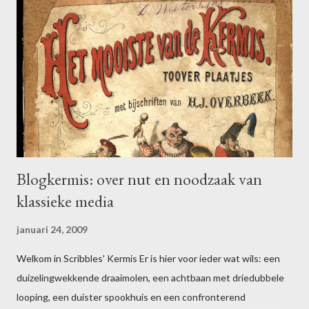
t
i
e
p
o
s
t
e
n
Blogkermis: over nut en noodzaak van
klassieke media
januari 24, 2009
Welkom in Scribbles' Kermis Er is hier voor ieder wat wils: een
duizelingwekkende draaimolen, een achtbaan met driedubbele
looping, een duister spookhuis en een confronterend