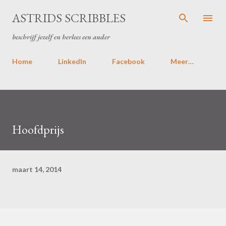
Doorgaan naar hoofdcontent
ASTRIDS SCRIBBLES
beschrijf jezelf en herlees een ander
Home
LinkedIn
Facebook
Meer…
Hoofdprijs
maart 14, 2014