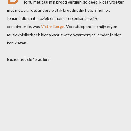
ik nu met taal m'n brood verdien, zo deed ik dat vroeger
met muziek. Iets anders wat ik broodnodig heb, is humor.
Iemand die taal, muziek en humor op briljante wijze
combineerde, was
Victor Borge
. Vooruitlopend op mijn eigen
muziekbibliotheek hier alvast
twee
opwarmertjes, omdat ik niet
kon kiezen.
Ruzie met de 'bladluis'