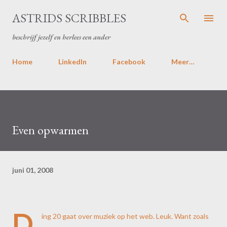
Doorgaan naar hoofdcontent
ASTRIDS SCRIBBLES
beschrijf jezelf en herlees een ander
Home
LinkedIn
Facebook
Meer…
Even opwarmen
juni 01, 2008
D
ing 20 gaat over muziek op het web. Leuk. Want zoals