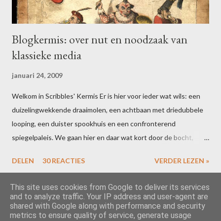
n
Blogkermis: over nut en noodzaak van
klassieke media
januari 24, 2009
Welkom in Scribbles' Kermis Er is hier voor ieder wat wils: een
duizelingwekkende draaimolen, een achtbaan met driedubbele
looping, een duister spookhuis en een confronterend
spiegelpaleis. We gaan hier en daar wat kort door de bocht,
maar dat houdt de geest scherp. Bent u uitgefeest? Schrijf dan
DELEN
30 REACTIES
VERDER LEZEN »
voor 16 februari een blogpost over uw ervaringen in één of meer
van de attracties. Vergeet niet te linken naar deze post, dan zal
This site uses cookies from Google to deliver its services
ik uw ideeën toevoegen aan de slotcarousel. Alle riemen vast?
and to analyze traffic. Your IP address and user-agent are
shared with Google along with performance and security
Dan gaan we los! Het is inmiddels wetenschappelijk bewezen …
metrics to ensure quality of service, generate usage
Mogelijk gemaakt door Blogger
dat leerlingen het niet zo nauw nemen met het kritisch