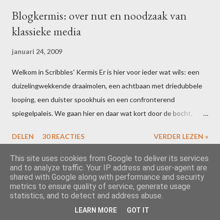
Blogkermis: over nut en noodzaak van
klassieke media
januari 24, 2009
Welkom in Scribbles' Kermis Er is hier voor ieder wat wils: een
duizelingwekkende draaimolen, een achtbaan met driedubbele
looping, een duister spookhuis en een confronterend
spiegelpaleis. We gaan hier en daar wat kort door de bocht,
maar dat houdt de geest scherp. Bent u uitgefeest? Schrijf dan
DELEN
30 REACTIES
VERDER LEZEN »
voor 16 februari een blogpost over uw ervaringen in één of meer
van de attracties. Vergeet niet te linken naar deze post, dan zal
This site uses cookies from Google to deliver its services
and to analyze traffic. Your IP address and user-agent are
ik uw ideeën toevoegen aan de slotcarousel. Alle riemen vast?
shared with Google along with performance and security
Dan gaan we los! Het is inmiddels wetenschappelijk bewezen …
metrics to ensure quality of service, generate usage
Mogelijk gemaakt door Blogger
statistics, and to detect and address abuse.
dat leerlingen het niet zo nauw nemen met het kritisch
beoordelen van de informatie die zij gebruiken voor
LEARN MORE
GOT IT