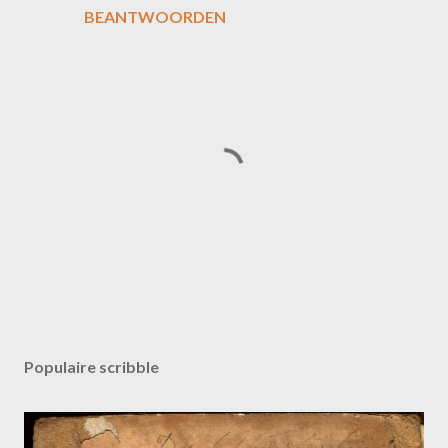
BEANTWOORDEN
E
e
n
Populaire scribble
r
e
a