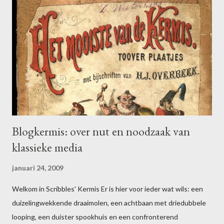
c
t
i
e
p
o
s
t
e
n
Blogkermis: over nut en noodzaak van
klassieke media
januari 24, 2009
Welkom in Scribbles' Kermis Er is hier voor ieder wat wils: een
duizelingwekkende draaimolen, een achtbaan met driedubbele
looping, een duister spookhuis en een confronterend