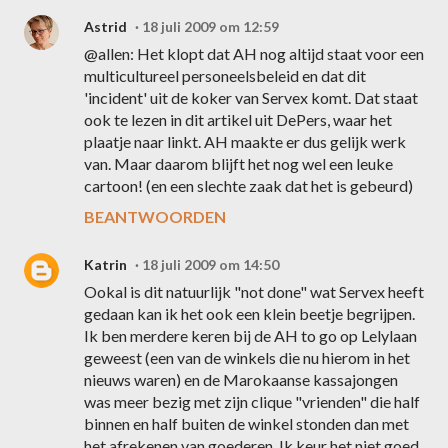
Astrid
18 juli 2009 om 12:59
@allen: Het klopt dat AH nog altijd staat voor een
multicultureel personeelsbeleid en dat dit
'incident' uit de koker van Servex komt. Dat staat
ook te lezen in dit artikel uit DePers, waar het
plaatje naar linkt. AH maakte er dus gelijk werk
van. Maar daarom blijft het nog wel een leuke
cartoon! (en een slechte zaak dat het is gebeurd)
BEANTWOORDEN
Katrin
18 juli 2009 om 14:50
Ookal is dit natuurlijk "not done" wat Servex heeft
gedaan kan ik het ook een klein beetje begrijpen.
Ik ben merdere keren bij de AH to go op Lelylaan
geweest (een van de winkels die nu hierom in het
nieuws waren) en de Marokaanse kassajongen
was meer bezig met zijn clique "vrienden" die half
binnen en half buiten de winkel stonden dan met
het afrekenen van goederen. Ik keur het niet goed