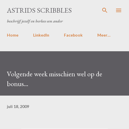
Doorgaan naar hoofdcontent
ASTRIDS SCRIBBLES
beschrijf jezelf en herlees een ander
Home
LinkedIn
Facebook
Meer…
Volgende week misschien wel op de
bonus...
juli 18, 2009