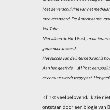
Met de verschuiving van het medialand
meeveranderd. De Amerikaanse voorver
YouTube.
Niet alleen de
HuffPost
, maar iedere
gedemocratiseerd.
Het succes van de internetkrant is b
Aan hen geeft de
HuffPost
een podiu
er censuur wordt toegepast. Het geeft 
Klinkt veelbelovend. Ik zie nie
ontstaan door een blogje van 