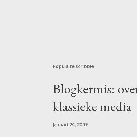
E
e
n
r
Populaire scribble
e
a
c
Blogkermis: ove
t
i
klassieke media
e
p
o
s
januari 24, 2009
t
e