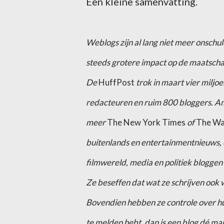
Een kleine samenvatting.
Weblogs zijn al lang niet meer onschul
steeds grotere impact op de maatscha
De
HuffPost
trok in maart vier miljo
redacteuren en ruim 800 bloggers. Amer
meer
The New York Times
of
The Wa
buitenlands en entertainmentnieuws,
filmwereld, media en politiek bloggen
Ze beseffen dat wat ze schrijven ook
Bovendien hebben ze controle over hun
te melden hebt, dan is een blog dé man