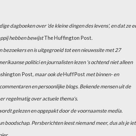
dige dagboeken over 'de kleine dingen des levens', en dat ze e
ppij hebben bewijst
The Huffington Post
.
en bezoekers en is uitgegroeid tot een nieuwssite met 27
ikaanse politici en journalisten lezen 's ochtend niet alleen
shington Post
, maar ook de
HuffPost
met binnen- en
 commentaren en persoonlijke blogs. Bekende mensen uit de
 er regelmatig over actuele thema's.
 wordt gelezen en opgepakt door de voornaamste media.
 boodschap. Persberichten leest niemand meer, dus als je iet
ier.