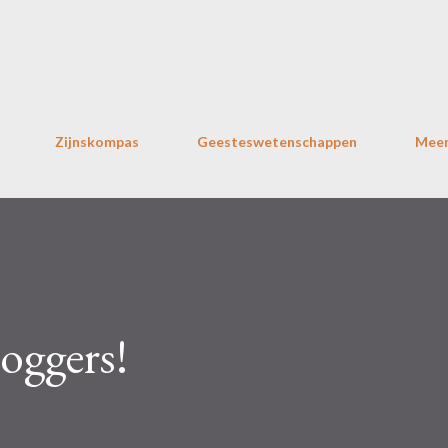
Doorgaan naar hoofdcontent
Zijnskompas
Geesteswetenschappen
Mee
oggers!