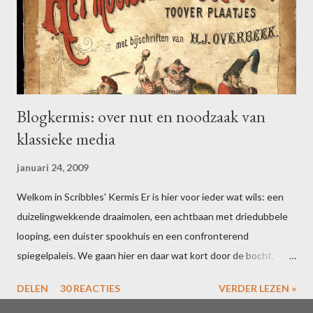
Blogkermis: over nut en noodzaak van
klassieke media
januari 24, 2009
Welkom in Scribbles' Kermis Er is hier voor ieder wat wils: een
duizelingwekkende draaimolen, een achtbaan met driedubbele
looping, een duister spookhuis en een confronterend
spiegelpaleis. We gaan hier en daar wat kort door de bocht,
maar dat houdt de geest scherp. Bent u uitgefeest? Schrijf dan
DELEN
30 REACTIES
VERDER LEZEN »
voor 16 februari een blogpost over uw ervaringen in één of meer