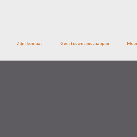
Doorgaan naar hoofdcontent
Zijnskompas
Geesteswetenschappen
Mee