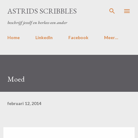
Doorgaan naar hoofdcontent
ASTRIDS SCRIBBLES
beschrijf jezelf en herlees een ander
Home
LinkedIn
Facebook
Meer…
Moed
februari 12, 2014