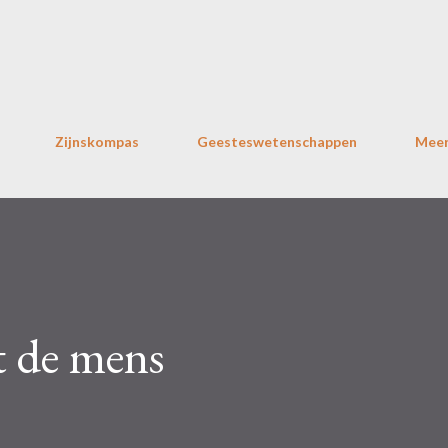
Doorgaan naar hoofdcontent
Zijnskompas
Geesteswetenschappen
Mee
 de mens