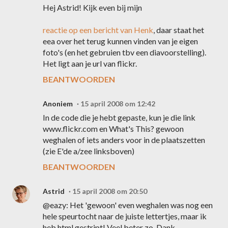
Hej Astrid! Kijk even bij mijn
reactie op een bericht van Henk
, daar staat het
eea over het terug kunnen vinden van je eigen
foto's (en het gebruien tbv een diavoorstelling).
Het ligt aan je url van flickr.
BEANTWOORDEN
Anoniem
15 april 2008 om 12:42
In de code die je hebt gepaste, kun je die link
www.flickr.com en What's This? gewoon
weghalen of iets anders voor in de plaatszetten
(zie E'de a/zee linksboven)
BEANTWOORDEN
Astrid
15 april 2008 om 20:50
@eazy: Het 'gewoon' even weghalen was nog een
hele speurtocht naar de juiste lettertjes, maar ik
heb html gestript! Veel beter zo. Dank.