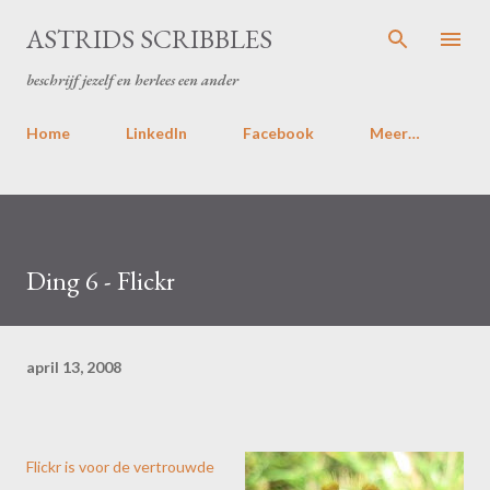
Doorgaan naar hoofdcontent
ASTRIDS SCRIBBLES
beschrijf jezelf en herlees een ander
Home
LinkedIn
Facebook
Meer…
Ding 6 - Flickr
april 13, 2008
Flickr
is voor de vertrouwde