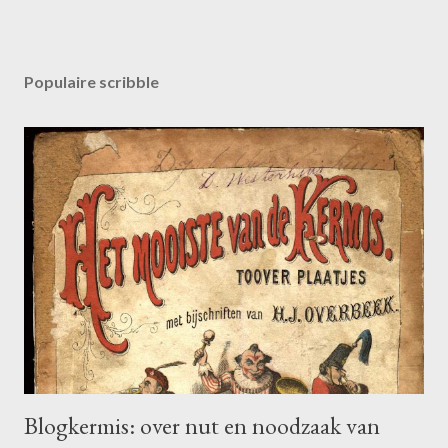
E
e
n
Populaire scribble
r
e
a
c
t
i
e
p
o
s
t
e
n
Blogkermis: over nut en noodzaak van