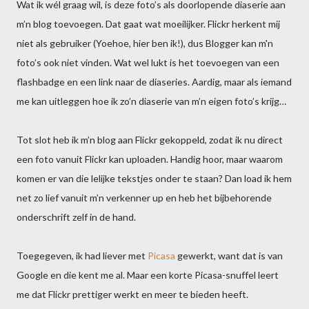
Wat ik wél graag wil, is deze foto’s als doorlopende diaserie aan
m’n blog toevoegen. Dat gaat wat moeilijker. Flickr herkent mij
niet als gebruiker (Yoehoe, hier ben ik!), dus Blogger kan m'n
foto’s ook niet vinden. Wat wel lukt is het toevoegen van een
flashbadge en een link naar de diaseries. Aardig, maar als iemand
me kan uitleggen hoe ik zo’n diaserie van m’n eigen foto’s krijg…
Tot slot heb ik m’n blog aan Flickr gekoppeld, zodat ik nu direct
een foto vanuit Flickr kan uploaden. Handig hoor, maar waarom
komen er van die lelijke tekstjes onder te staan? Dan load ik hem
net zo lief vanuit m’n verkenner up en heb het bijbehorende
onderschrift zelf in de hand.
Toegegeven, ik had liever met
Picasa
gewerkt, want dat is van
Google en die kent me al. Maar een korte Picasa-snuffel leert
me dat Flickr prettiger werkt en meer te bieden heeft.