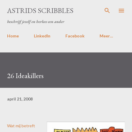
Doorgaan naar hoofdcontent
ASTRIDS SCRIBBLES
beschrijf jezelf en herlees een ander
Home
LinkedIn
Facebook
Meer…
26 Ideakillers
april 21, 2008
Wat mij betreft