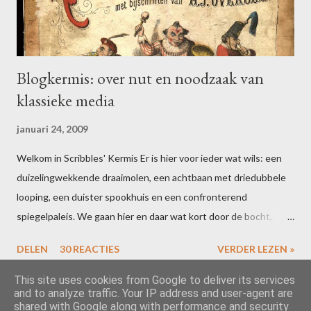
t
e
n
Blogkermis: over nut en noodzaak van
klassieke media
januari 24, 2009
Welkom in Scribbles' Kermis Er is hier voor ieder wat wils: een
duizelingwekkende draaimolen, een achtbaan met driedubbele
looping, een duister spookhuis en een confronterend
spiegelpaleis. We gaan hier en daar wat kort door de bocht,
maar dat houdt de geest scherp. Bent u uitgefeest? Schrijf dan
DELEN
30 REACTIES
VERDER LEZEN »
voor 16 februari een blogpost over uw ervaringen in één of meer
van de attracties. Vergeet niet te linken naar deze post, dan zal
This site uses cookies from Google to deliver its services
and to analyze traffic. Your IP address and user-agent are
ik uw ideeën toevoegen aan de slotcarousel. Alle riemen vast?
shared with Google along with performance and security